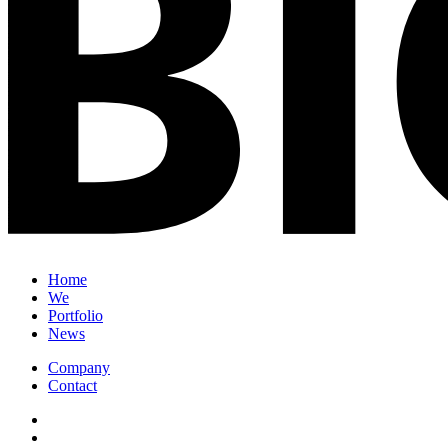
Home
We
Portfolio
News
Company
Contact