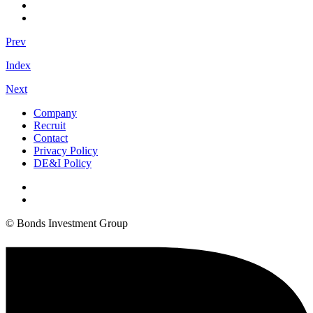
Prev
Index
Next
Company
Recruit
Contact
Privacy Policy
DE&I Policy
© Bonds Investment Group