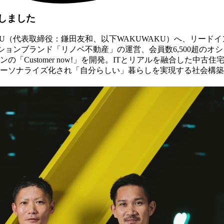
しました
KU（代表取締役：鎌田友和、以下WAKUWAKU）へ、リード
ションブランド「リノベ不動産」の運営、会員数6,500超のオシ
の「Customer now!」を開発。ITとリアルを融合した中
ーソナライズ化され「⾃分らしい」暮らしを実現する社会構築