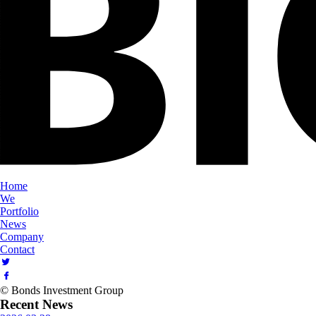
Home
We
Portfolio
News
Company
Contact
© Bonds Investment Group
Recent News