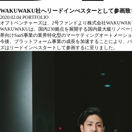
WAKUWAKU社へリードインべスターとして参画致
2020.02.04
PORTFOLIO
オプトベンチャーズは、2号ファンドより株式会社WAKUWA
WAKUWAKUは、国内230拠点を展開する国内最⼤級リノベー
界向けSaaS事業の業界特化型のマーケティングオートメーション
今後、プラットフォーム事業の成⻑を加速することにより、パ
ズはリードインべスタートして参画するに至りました。